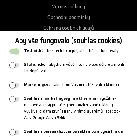
Věrnostní body
Obchodní podmínky
Ochrana osobních údajů
Podmínky vrácení / výměny zboží
Aby vše fungovalo (souhlas cookies)
Reklamační řád
Technické
- bez těch to nejde, aby stránky fungovaly
Katalogy a loga
Statistické
- abychom věděli, co na webu děláte a mohli
Blog
to zlepšovat
Marketingové
- abychom Vás neobtěžovali reklamou
PRODUKTOVÁ PODPORA
Souhlas s marketingovými aktivitami
- využití e-
mailové adresy pro účely personalizované reklamy
Velikostní tabulky
využívající data první strany v rámci systémů Facebook
Údržba oblečení a obuvi
Ads, Google Ads a Sklik.
Materiály a technologie
Souhlas s personalizovanou reklamou a využitím dat