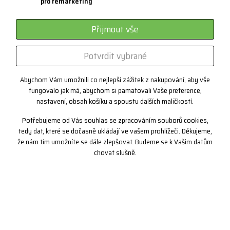
pro remarketing
Systém 3 vrstev
Sportovní brýle - kategorie
Přijmout vše
Certifikáty
Potvrdit vybrané
Zakázková výroba
Abychom Vám umožnili co nejlepší zážitek z nakupování, aby vše
fungovalo jak má, abychom si pamatovali Vaše preference,
Kontakt
nastavení, obsah košíku a spoustu dalších maličkostí.
+420 382 222 221
Potřebujeme od Vás souhlas se zpracováním souborů cookies,
+420 774 968 904
tedy dat, které se dočasně ukládají ve vašem prohlížeči. Děkujeme,
že nám tím umožníte se dále zlepšovat. Budeme se k Vašim datům
info@progress-cz.cz
chovat slušně.
Copyright© 2019 PROGRESS sportswear, s.r.o.
nahoru