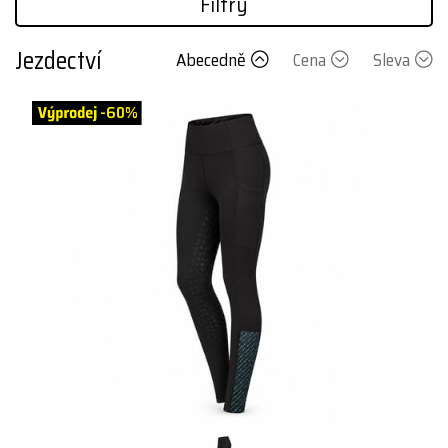
Filtry
Jezdectví
Abecedně
Cena
Sleva
-60%