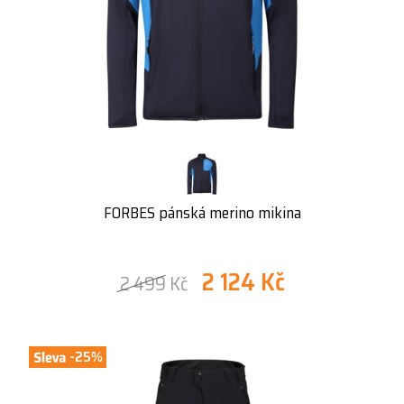
FORBES pánská merino mikina
2 124 Kč
2 499 Kč
-25%