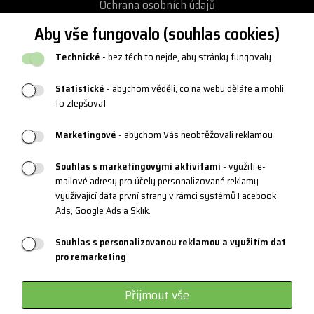
Ochrana osobních údajů
Podmínky vrácení / výměny zboží
Aby vše fungovalo (souhlas cookies)
Reklamační řád
Technické
- bez těch to nejde, aby stránky fungovaly
Katalogy a loga
Statistické
- abychom věděli, co na webu děláte a mohli
Blog
to zlepšovat
Marketingové
- abychom Vás neobtěžovali reklamou
PRODUKTOVÁ PODPORA
Souhlas s marketingovými aktivitami
- využití e-
mailové adresy pro účely personalizované reklamy
Velikostní tabulky
využívající data první strany v rámci systémů Facebook
Údržba oblečení a obuvi
Ads, Google Ads a Sklik.
Materiály a technologie
Souhlas s personalizovanou reklamou a využitím dat
pro remarketing
Systém 3 vrstev
Sportovní brýle - kategorie
Přijmout vše
Certifikáty