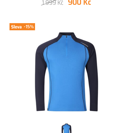
900 Kč
1 999 Kč
-15%