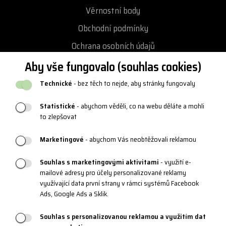
Věrnostní body
Obchodní podmínky
Ochrana osobních údajů
Podmínky vrácení / výměny zboží
Aby vše fungovalo (souhlas cookies)
Reklamační řád
Technické
- bez těch to nejde, aby stránky fungovaly
Katalogy a loga
Statistické
- abychom věděli, co na webu děláte a mohli
Blog
to zlepšovat
Marketingové
- abychom Vás neobtěžovali reklamou
PRODUKTOVÁ PODPORA
Souhlas s marketingovými aktivitami
- využití e-
mailové adresy pro účely personalizované reklamy
Velikostní tabulky
využívající data první strany v rámci systémů Facebook
Údržba oblečení a obuvi
Ads, Google Ads a Sklik.
Materiály a technologie
Souhlas s personalizovanou reklamou a využitím dat