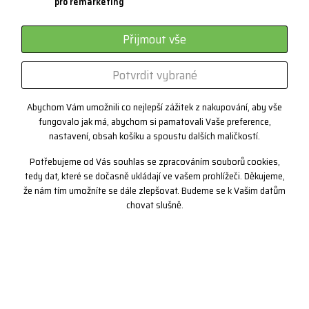
pro remarketing
Systém 3 vrstev
Sportovní brýle - kategorie
Přijmout vše
Certifikáty
Potvrdit vybrané
Zakázková výroba
Abychom Vám umožnili co nejlepší zážitek z nakupování, aby vše
fungovalo jak má, abychom si pamatovali Vaše preference,
Kontakt
nastavení, obsah košíku a spoustu dalších maličkostí.
+420 382 222 221
Potřebujeme od Vás souhlas se zpracováním souborů cookies,
+420 774 968 904
tedy dat, které se dočasně ukládají ve vašem prohlížeči. Děkujeme,
že nám tím umožníte se dále zlepšovat. Budeme se k Vašim datům
info@progress-cz.cz
chovat slušně.
Copyright© 2019 PROGRESS sportswear, s.r.o.
nahoru