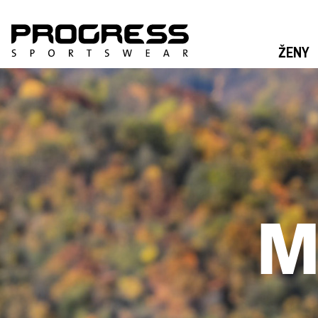
ŽENY
M