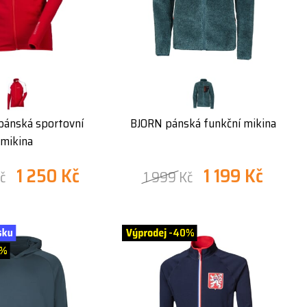
ánská sportovní
BJORN pánská funkční mikina
mikina
1 250 Kč
1 199 Kč
č
1 999 Kč
-40%
0%