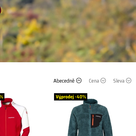
Abecedně
Cena
Sleva
0%
-40%