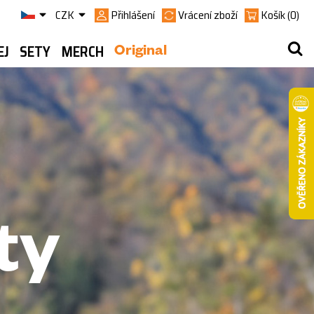
CZK
Přihlášení
Vrácení zboží
Košík
(0)
EJ
SETY
MERCH
Original
ty