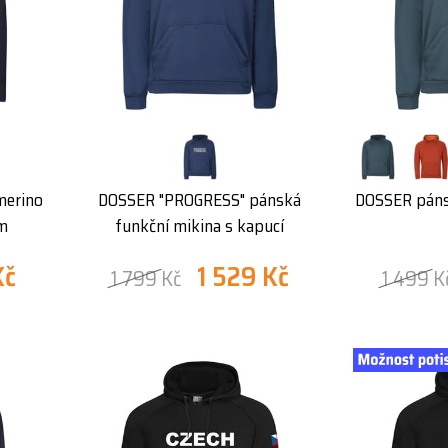
erino
DOSSER "PROGRESS" pánská
DOSSER páns
em
funkční mikina s kapucí
Kč
1 529 Kč
1 799 Kč
1 499 K