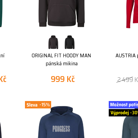
ní
ORIGINAL FIT HOODY MAN
AUSTRIA p
pánská mikina
Kč
999 Kč
2 499 K
-15%
-3