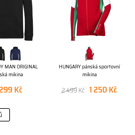
Y MAN ORIGINAL
HUNGARY pánská sportovní
ská mikina
mikina
 299 Kč
1 250 Kč
2 499 Kč
ů