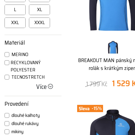
L
XL
XXL
XXXL
Materiál
MERINO
BREAKOUT MAN pánský m
RECYKLOVANÝ
rolák s krátkým zip
POLYESTER
TECNOSTRETCH
1 529 
1 799 Kč
Více
Provedení
-15%
dlouhé kalhoty
dlouhé rukávy
mikiny