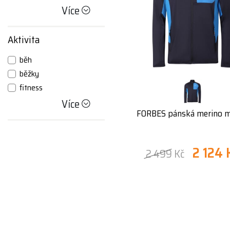
Více
Aktivita
běh
běžky
fitness
Více
FORBES pánská merino m
2 124 
2 499 Kč