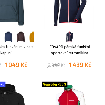
ká funkční mikina s
EDVARD pánská funkční
kapucí
sportovní retromikina
1 049 Kč
1 439 Kč
č
2 399 Kč
-50%