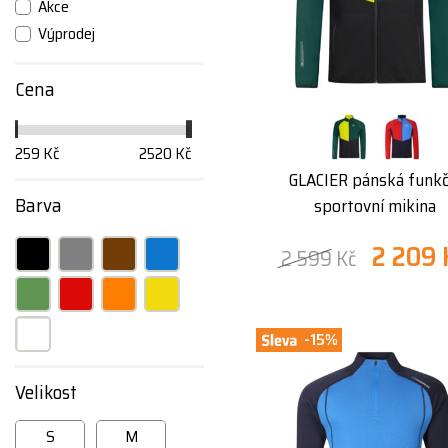
Akce
Výprodej
Cena
259 Kč
2520 Kč
GLACIER pánská funkč
Barva
sportovní mikina
2 209 
2 599 Kč
-15%
Velikost
S
M